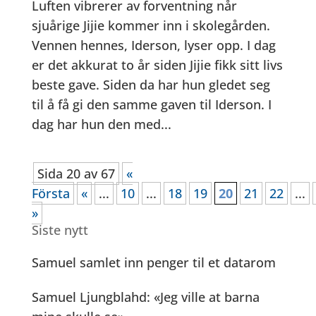
Luften vibrerer av forventning når
sjuårige Jijie kommer inn i skolegården.
Vennen hennes, Iderson, lyser opp. I dag
er det akkurat to år siden Jijie fikk sitt livs
beste gave. Siden da har hun gledet seg
til å få gi den samme gaven til Iderson. I
dag har hun den med...
Sida 20 av 67
«
Första
«
...
10
...
18
19
20
21
22
...
»
Siste nytt
Samuel samlet inn penger til et datarom
Samuel Ljungblahd: «Jeg ville at barna