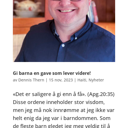
Gi barna en gave som lever videre!
av
Dennis Thern
|
15 nov, 2023
|
Haiti
,
Nyheter
«Det er saligere å gi enn å få». (Apg.20:35)
Disse ordene inneholder stor visdom,
men jeg må nok innrømme at jeg ikke var
helt enig da jeg var i barndommen. Som
de fleste barn gledet jeg meg veldig til å