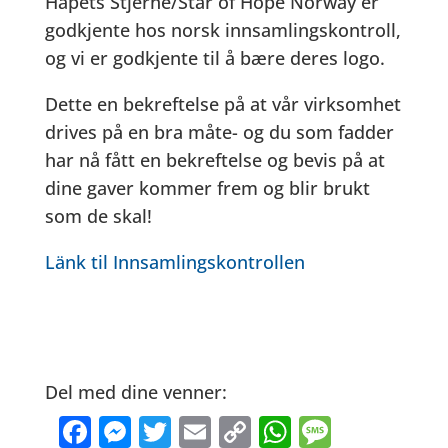
Håpets Stjerne/Star of Hope Norway er
godkjente hos norsk innsamlingskontroll,
og vi er godkjente til å bære deres logo.
Dette en bekreftelse på at vår virksomhet
drives på en bra måte- og du som fadder
har nå fått en bekreftelse og bevis på at
dine gaver kommer frem og blir brukt
som de skal!
Länk til Innsamlingskontrollen
Del med dine venner:
Facebook
Messenger
Twitter
Email
Copy Link
WhatsApp
Messag