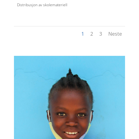
Distribusjon av skolemateriell
1
2
3
Neste