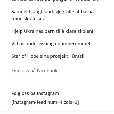
o
er
k
p
Samuel Ljungblahd: «Jeg ville at barna
k
mine skulle se»
Hjelp Ukrainas barn til å klare skolen!
Vi har undervisning i bomberommet.
Star of Hope sine prosjekt i Brasil
Følg oss på Facebook
Følg oss på Instagram
[instagram-feed num=4 cols=2]