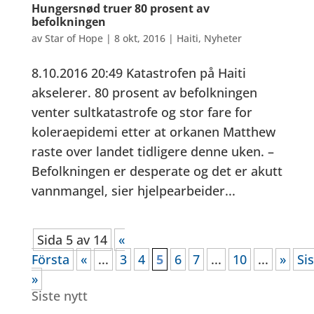
Hungersnød truer 80 prosent av
befolkningen
av
Star of Hope
|
8 okt, 2016
|
Haiti
,
Nyheter
8.10.2016 20:49 Katastrofen på Haiti
akselerer. 80 prosent av befolkningen
venter sultkatastrofe og stor fare for
koleraepidemi etter at orkanen Matthew
raste over landet tidligere denne uken. –
Befolkningen er desperate og det er akutt
vannmangel, sier hjelpearbeider...
Sida 5 av 14
«
Första
«
...
3
4
5
6
7
...
10
...
»
Si
»
Siste nytt