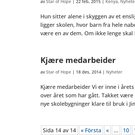
av
Star of Hope
|
22 feb, 2015
|
Kenya
,
Nyhete
Hun sitter alene i skyggen av et en
ligger skolen, hvor barn fra hele nab
være en av dem. Om ikke lenge skal h
Kjære medarbeider
av
Star of Hope
|
18 des, 2014
|
Nyheter
Kjære medarbeider Vi er inne i årets 
over året som har gått. Takket være d
nye skolebygninger klare til bruk i J
Sida 14 av 14
« Första
«
...
10