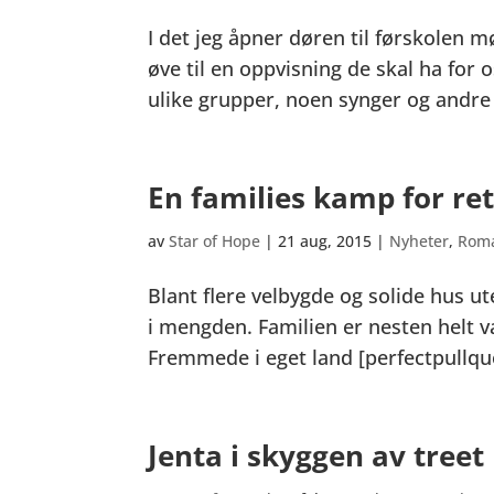
I det jeg åpner døren til førskolen m
øve til en oppvisning de skal ha for 
ulike grupper, noen synger og andre d
En families kamp for ret
av
Star of Hope
|
21 aug, 2015
|
Nyheter
,
Rom
Blant flere velbygde og solide hus ute
i mengden. Familien er nesten helt v
Fremmede i eget land [perfectpullquot
Jenta i skyggen av treet