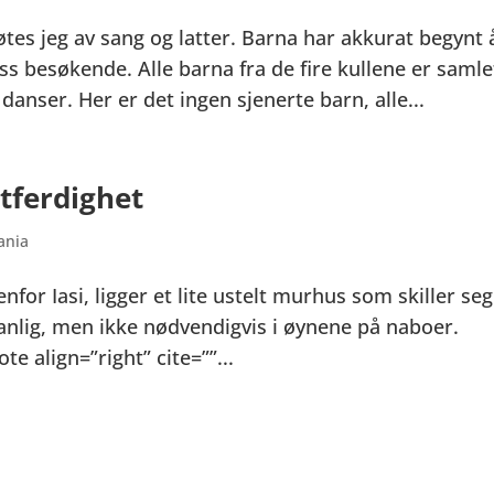
øtes jeg av sang og latter. Barna har akkurat begynt 
oss besøkende. Alle barna fra de fire kullene er samlet
anser. Her er det ingen sjenerte barn, alle...
tferdighet
ania
nfor Iasi, ligger et lite ustelt murhus som skiller seg
anlig, men ikke nødvendigvis i øynene på naboer.
e align=”right” cite=””...