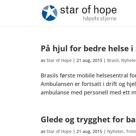
På hjul for bedre helse i
av
Star of Hope
|
21 aug, 2015
|
Brasil
,
Nyhete
Brasils første mobile helsesentral fo
Ambulansen er fortsatt i drift og hje
ambulanse med personell med ett mål
Glede og trygghet for b
av
Star of Hope
|
21 aug, 2015
|
Nyheter
,
Trin