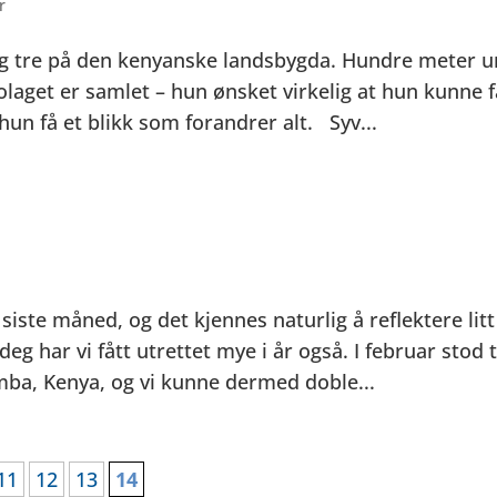
r
slig tre på den kenyanske landsbygda. Hundre meter 
olaget er samlet – hun ønsket virkelig at hun kunne f
un få et blikk som forandrer alt. Syv...
siste måned, og det kjennes naturlig å reflektere litt
eg har vi fått utrettet mye i år også. I februar stod 
imba, Kenya, og vi kunne dermed doble...
11
12
13
14