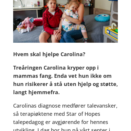
Hvem skal hjelpe Carolina?
Treåringen Carolina kryper opp i
mammas fang. Enda vet hun ikke om
hun risikerer å stå uten hjelp og støtte,
langt hjemmefra.
Carolinas diagnose medfører talevansker,
så terapiøktene med Star of Hopes
talepedagog er avgjørende for hennes
utvikling. I dag bor hun på vårt senter i