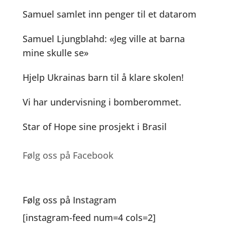
o
g
n
p
e
Samuel samlet inn penger til et datarom
o
er
k
p
Samuel Ljungblahd: «Jeg ville at barna
k
mine skulle se»
Hjelp Ukrainas barn til å klare skolen!
Vi har undervisning i bomberommet.
Star of Hope sine prosjekt i Brasil
Følg oss på Facebook
Følg oss på Instagram
[instagram-feed num=4 cols=2]