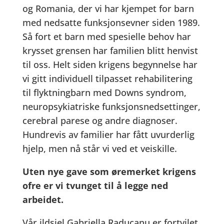
og Romania, der vi har kjempet for barn
med nedsatte funksjonsevner siden 1989.
Så fort et barn med spesielle behov har
krysset grensen har familien blitt henvist
til oss. Helt siden krigens begynnelse har
vi gitt individuell tilpasset rehabilitering
til flyktningbarn med Downs syndrom,
neuropsykiatriske funksjonsnedsettinger,
cerebral parese og andre diagnoser.
Hundrevis av familier har fått uvurderlig
hjelp, men nå står vi ved et veiskille.
Uten nye gave som øremerket krigens
ofre er vi tvunget til å legge ned
arbeidet.
Vår ildsjel Gabriella Raducanu er fortvilet.