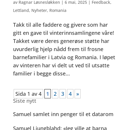
av
Ragnar Løsnesløkken
|
6 mai, 2025
|
Feedback
,
Lettland
,
Nyheter
,
Romania
Takk til alle faddere og givere som har
gitt en gave til vinterinnsamlingene våre!
Takket være deres generøse støtte har
uvurderlig hjelp nådd frem til frosne
barnefamilier i Latvia og Romania. I løpet
av vinteren har vi delt ut ved til utsatte
familier i begge disse...
Sida 1 av 4
1
2
3
4
»
Siste nytt
Samuel samlet inn penger til et datarom
Samuel Ljungblahd: «Jeg ville at barna