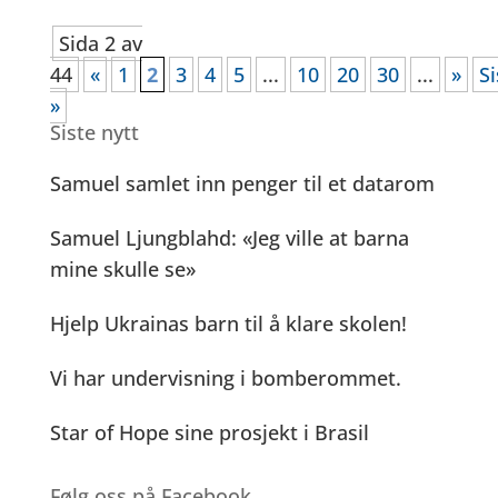
Sida 2 av
44
«
1
2
3
4
5
...
10
20
30
...
»
Si
»
Siste nytt
Samuel samlet inn penger til et datarom
Samuel Ljungblahd: «Jeg ville at barna
mine skulle se»
Hjelp Ukrainas barn til å klare skolen!
Vi har undervisning i bomberommet.
Star of Hope sine prosjekt i Brasil
Følg oss på Facebook