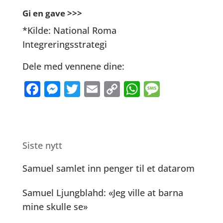
Gi en gave >>>
*Kilde: National Roma
Integreringsstrategi
Dele med vennene dine:
F
M
T
E
C
W
M
a
e
w
m
o
h
e
c
ss
it
ai
p
at
ss
e
e
te
l
y
s
a
Siste nytt
b
n
r
Li
A
g
o
g
n
p
e
Samuel samlet inn penger til et datarom
o
er
k
p
Samuel Ljungblahd: «Jeg ville at barna
k
mine skulle se»