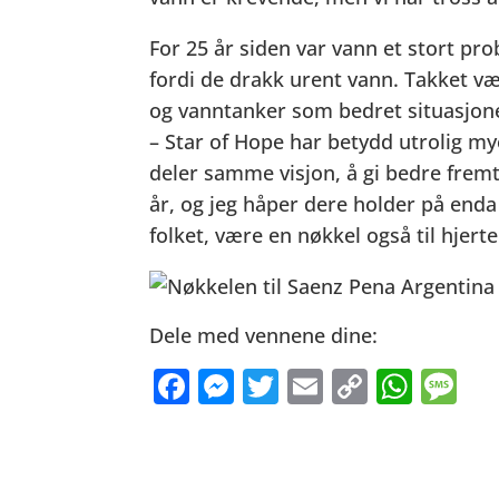
For 25 år siden var vann et stort pro
fordi de drakk urent vann. Takket vær
og vanntanker som bedret situasjon
– Star of Hope har betydd utrolig mye
deler samme visjon, å gi bedre fremtid
år, og jeg håper dere holder på enda 
folket, være en nøkkel også til hjert
Dele med vennene dine:
F
M
T
E
C
W
M
a
e
w
m
o
h
e
c
ss
it
ai
p
at
ss
e
e
te
l
y
s
a