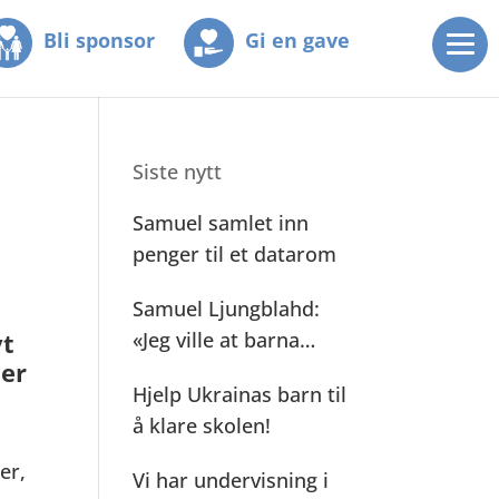
Bli sponsor
Gi en gave
Siste nytt
Samuel samlet inn
penger til et datarom
Samuel Ljungblahd:
yt
«Jeg ville at barna
mer
mine skulle se»
Hjelp Ukrainas barn til
l
å klare skolen!
er,
Vi har undervisning i