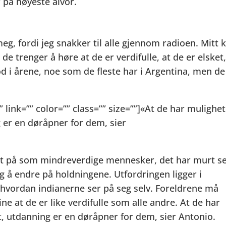
 på høyeste alvor.
eg, fordi jeg snakker til alle gjennom radioen. Mitt k
 de trenger å høre at de er verdifulle, at de er elsket
lod i årene, noe som de fleste har i Argentina, men de
” link=”” color=”” class=”” size=””]«At de har mulighe
g er en døråpner for dem, sier
sett på som mindreverdige mennesker, det har murt s
ig å endre på holdningene. Utfordringen ligger i
ordan indianerne ser på seg selv. Foreldrene må
ine at de er like verdifulle som alle andre. At de har
t, utdanning er en døråpner for dem, sier Antonio.