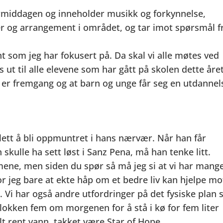
middagen og inneholder musikk og forkynnelse,
 og arrangement i området, og tar imot spørsmål f
nt som jeg har fokusert på. Da skal vi alle møtes ved
ut til alle elevene som har gått på skolen dette året
et er fremgang og at barn og unge får seg en utdannel
r lett å bli oppmuntret i hans nærvær. Når han får
kulle ha sett løst i Sanz Pena, må han tenke litt.
emene, men siden du spør så må jeg si at vi har mang
or jeg bare at ekte håp om et bedre liv kan hjelpe mo
 Vi har også andre utfordringer på det fysiske plan
lokken fem om morgenen for å stå i kø for fem liter
lt rent vann, takket være Star of Hope.