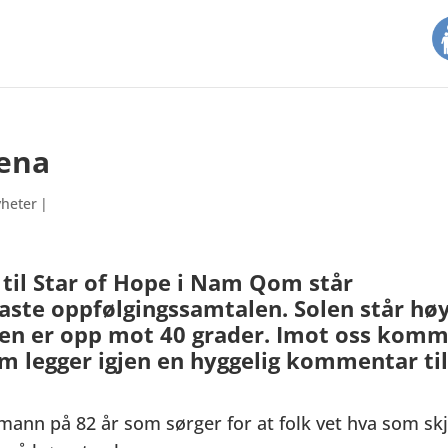
Pena
heter
|
 til Star of Hope i Nam Qom står
faste oppfølgingssamtalen. Solen står hø
en er opp mot 40 grader. Imot oss kom
legger igjen en hyggelig kommentar ti
omann på 82 år som sørger for at folk vet hva som skj