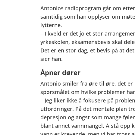
Antonios radioprogram går om etter
samtidig som han opplyser om møter
lytterne.
– I kveld er det jo et stor arrangeme
yrkeskolen, eksamensbevis skal deles 
Det er en stor dag, et bevis på at d
sier han.
Åpner dører
Antonio smiler fra øre til øre, det e
spørsmålet om hvilke problemer han s
– Jeg liker ikke å fokusere på probl
utfordringer. På det mentale plan tr
depresjon og angst som mange føler.
blant annet vannmangel. Å stå opp k
vann er krevende, men vi har tross a