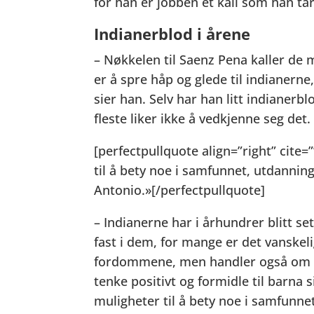
for han er jobben et kall som han tar
Indianerblod i årene
– Nøkkelen til Saenz Pena kaller de m
er å spre håp og glede til indianerne,
sier han. Selv har han litt indianerb
fleste liker ikke å vedkjenne seg det.
[perfectpullquote align=”right” cite=”
til å bety noe i samfunnet, utdannin
Antonio.»[/perfectpullquote]
– Indianerne har i århundrer blitt 
fast i dem, for mange er det vanskel
fordommene, men handler også om hv
tenke positivt og formidle til barna s
muligheter til å bety noe i samfunne