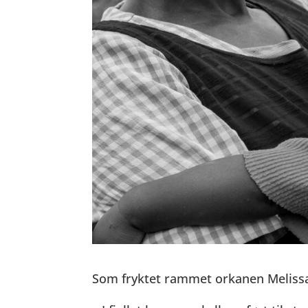
Som fryktet rammet orkanen Melissa 