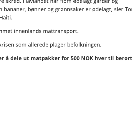
tore skred. I lavlandet har flom ødelagt gårder og
om bananer, bønner og grønnsaker er ødelagt, sier To
Haiti.
ammet innenlands mattransport.
tkrisen som allerede plager befolkningen.
r å dele ut matpakker for 500 NOK hver til berør