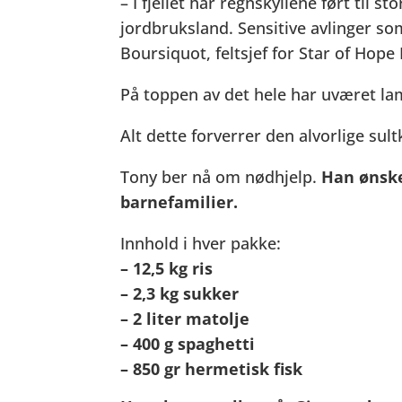
– I fjellet har regnskyllene ført til s
jordbruksland. Sensitive avlinger s
Boursiquot, feltsjef for Star of Hope 
På toppen av det hele har uværet l
Alt dette forverrer den alvorlige sul
Tony ber nå om nødhjelp.
Han ønske
barnefamilier.
Innhold i hver pakke:
– 12,5 kg ris
– 2,3 kg sukker
– 2 liter matolje
– 400 g spaghetti
– 850 gr hermetisk fisk