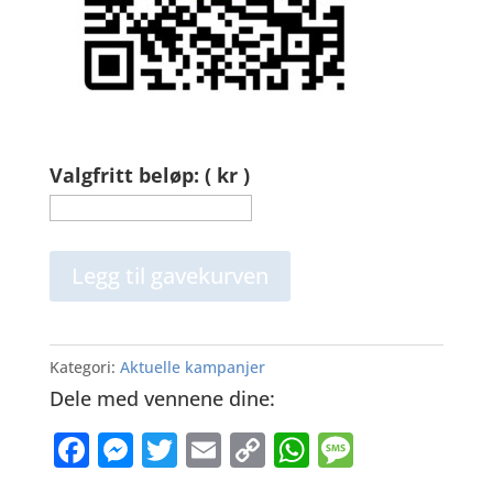
Valgfritt beløp: ( kr )
Skap
Legg til gavekurven
et
trygt
sted
Kategori:
Aktuelle kampanjer
for
Dele med vennene dine:
barn
F
M
T
E
C
W
M
i
a
e
w
m
o
h
e
fare!