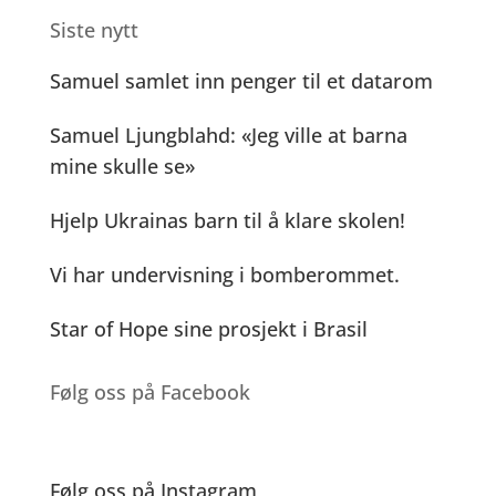
c
ss
it
ai
p
at
ss
antall
Siste nytt
e
e
te
l
y
s
a
Samuel samlet inn penger til et datarom
b
n
r
Li
A
g
o
g
n
p
e
Samuel Ljungblahd: «Jeg ville at barna
o
er
k
p
mine skulle se»
k
Hjelp Ukrainas barn til å klare skolen!
Vi har undervisning i bomberommet.
Star of Hope sine prosjekt i Brasil
Følg oss på Facebook
Følg oss på Instagram