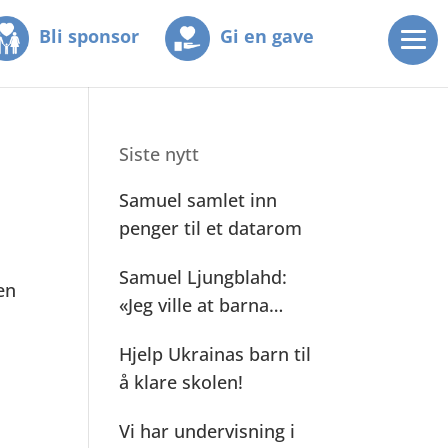
Bli sponsor
Gi en gave
Siste nytt
Samuel samlet inn
penger til et datarom
Samuel Ljungblahd:
en
«Jeg ville at barna
mine skulle se»
Hjelp Ukrainas barn til
å klare skolen!
Vi har undervisning i