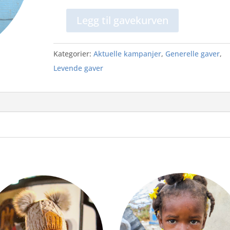
Legg til gavekurven
Jeg
vil
Kategorier:
Aktuelle kampanjer
,
Generelle gaver
,
gi
Levende gaver
en
høne
antall