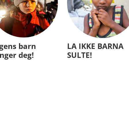
igens barn
LA IKKE BARNA
nger deg!
SULTE!
tsApp
ssage