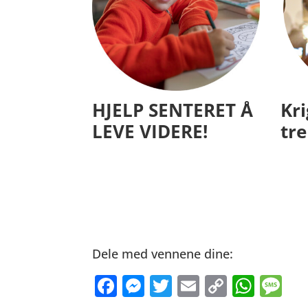
HJELP SENTERET Å
Kr
LEVE VIDERE!
tre
Dele med vennene dine:
Facebook
Messenger
Twitter
Email
Copy
Wha
Me
Link