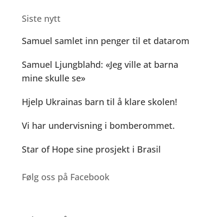
e
e
te
l
y
s
a
Siste nytt
b
n
r
Li
A
g
o
g
n
p
e
Samuel samlet inn penger til et datarom
o
er
k
p
Samuel Ljungblahd: «Jeg ville at barna
k
mine skulle se»
Hjelp Ukrainas barn til å klare skolen!
Vi har undervisning i bomberommet.
Star of Hope sine prosjekt i Brasil
Følg oss på Facebook